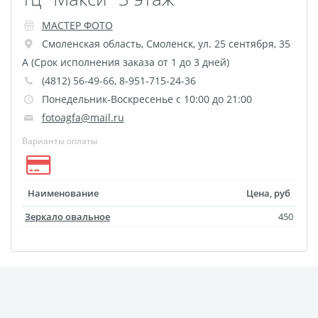
Футляр для CD/DVD
МАСТЕР ФОТО
Костеры
Зеркала
Смоленская область
,
Смоленск
,
ул. 25 сентября, 35
Фотокамни
А (Срок исполнения заказа от 1 до 3 дней)
(4812) 56-49-66, 8-951-715-24-36
Фотооткрытка
Понедельник-Воскресенье с 10:00 до 21:00
Грамоты и дипломы
fotoagfa@mail.ru
Прикольные принты
Варианты оплаты
Фотокристаллы
УФ печать на чехлах
Открытки и
Наименование
Цена, руб
приглашения
Зеркало овальное
450
Рамки и шары водяные
Фотокарточки
Домовые таблички
Наклейки и стикеры
Альбом брелок