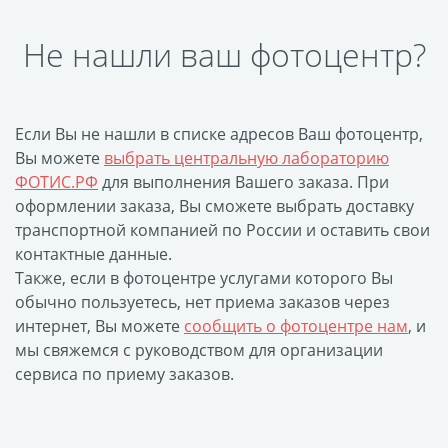
Наградные ленты
Не нашли ваш фотоцентр?
Фоторамки
Фотообложка для
студенческого
Фотообложка для
Если Вы не нашли в списке адресов Ваш фотоцентр,
Вы можете
выбрать центральную лабораторию
свидетельства
ФОТИС.РФ
для выполнения Вашего заказа. При
Фототетради и
оформлении заказа, Вы сможете выбрать доставку
блокноты
транспортной компанией по России и оставить свои
Портфолио
контактные данные.
Замки с фотографией
Также, если в фотоцентре услугами которого Вы
обычно пользуетесь, нет приема заказов через
Зажигалки
интернет, Вы можете
сообщить о фотоцентре нам
, и
Украшение подвеска
мы свяжемся с руководством для организации
Латексная печать
сервиса по приему заказов.
Листовки и флаеры
Буклеты