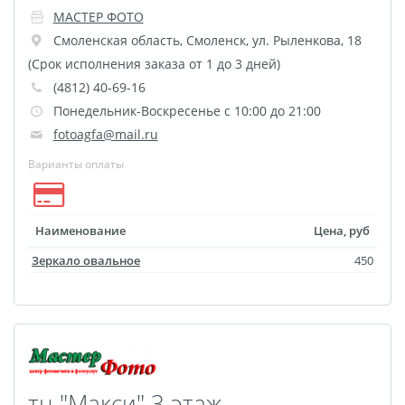
Фотоколлаж
Визитки
МАСТЕР ФОТО
Календарь перекидной
Смоленская область
,
Смоленск
,
ул. Рыленкова, 18
Календарь настольный
(Срок исполнения заказа от 1 до 3 дней)
(4812) 40-69-16
домик
Понедельник-Воскресенье с 10:00 до 21:00
Календари настенные с
fotoagfa@mail.ru
блоком
Варианты оплаты
Елочный шарик
(новогод. игрушки)
Календарь карманный
Наименование
Цена, руб
Письмо от Деда Мороза
Зеркало овальное
450
Таблички на
автомобиль
Номер на коляску
Конверты
Пластиковые карты
тц "Макси" 3 этаж
Флаги