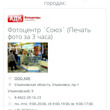
городах:
Пластификация
Фотопостер
Печать на
самоклеящемся виниле
Фотоцентр `Союз` (Печать
Фото на стекле и
фото за 3 часа)
акриле
Печать на баннере
Фотообои
Трафареты
Печать на прозрачной
пленке
Рекламные конструкции
ООО АДК
Напольная графика
Ульяновская область
,
Ульяновск
,
пр-т
Широкоформатное
Ульяновский, 9
ламинирование
8-8422-20-16-23
пн.-птн. 9:00-20:00, сб 9:00-19:00, вс 9:00-17:00
Изготовление баннеров