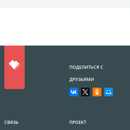
Брошюры и каталоги
Меню для баров и
ресторанов
Плакаты и постеры
Печать на баннере,
сетке
Печать на пленке,
наклейки
ПОДЕЛИТЬСЯ С
Печать на бэклите
Печать на холсте
ДРУЗЬЯМИ
Оформление картин
Папки
Печать подарочных
сертификатов
Холст-Декор на
СВЯЗЬ
ПРОЕКТ
подрамнике