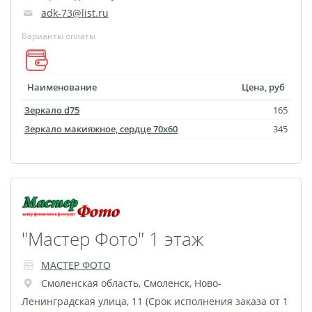
adk-73@list.ru
размеров
Портреты в стиле
Варианты оплаты
Картины на холсте
Печать чертежей
Наименование
Цена, руб
Холст настольный с
Зеркало d75
165
мольбертом
Зеркало макияжное, сердце 70x60
345
Roll up
Фото на холсте с карт.
осн. УФ
Пресс-воллы
Флип-Флоп портрет
"Мастер Фото" 1 этаж
Фото на металле
Печать наклеек
МАСТЕР ФОТО
Печать на ПВХ пластике
Смоленская область
,
Смоленск
,
Ново-
Фотопазл
Ленинградская улица, 11 (Срок исполнения заказа от 1