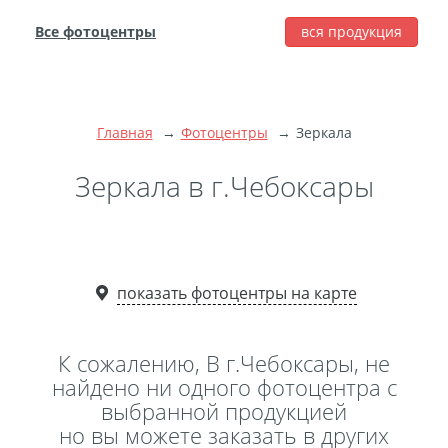
Все фотоцентры
вся продукция
города
Печать фотографий
Фотокниги
Главная
Фотоцентры
Зеркала
Широкоформатная
печать
Зеркала в г.Чебоксары
Фото на холсте с
подрамником
Фото на пенокартоне
показать фотоцентры на карте
Модульные картины
Мультипанно
Фото на холсте без
К сожалению, В г.Чебоксары, не
подрамника
найдено ни одного фотоцентра с
выбранной продукцией
Фотоколлаж
Фотобокс
но вы можете заказать в других
Дибонд