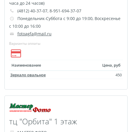
Печать на CD/DVD
часа до 24 часов)
(4812) 40-37-07, 8-951-694-37-07
Металлическая
Понедельник-Суббота с 9:00 до 19:00, Воскресенье
пластина
с 10:00 до 16:00
Фото на медали
fotoagfa@mail.ru
Коврик для мыши
Варианты оплаты
Фото на брелках
Фото на часах
Фото на подушке
Наименование
Цена, руб
Фото на галстуке
Зеркало овальное
450
Фото на фартуке
Фото на сумке
Фотомагниты
Фото на тарелке
Фото на кружках
тц "Орбита" 1 этаж
Фото на футболках
Фото на бейсболке