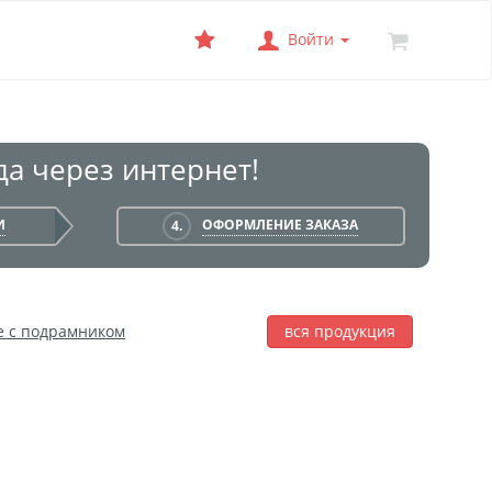
Войти
а через интернет!
И
ОФОРМЛЕНИЕ ЗАКАЗА
4.
е с подрамником
вся продукция
лаж
Фотобокс
Печать на баннере
я печать