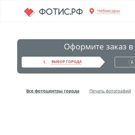
Перейти к основной информации
ФОТИС.РФ
Чебоксары
Оформите заказ в
ВЫБОР ГОРОДА
1.
2.
Все фотоцентры города
Печать фотографий
Фото на пенокартоне
Модульные картины
Дибонд
Пластификация
Фотопостер
Пе
Фотообои
Трафареты
Печать на прозрачн
Широкоформатное ламинирование
Изготовле
Фото в алюминиевом багете
Холст на пенокар