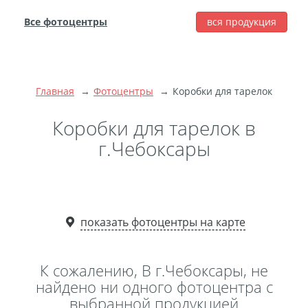
Все фотоцентры
вся продукция
города
Печать фотографий
Фотокниги
Главная
Фотоцентры
Коробки для тарелок
Широкоформатная
печать
Коробки для тарелок в
Фото на холсте с
г.Чебоксары
подрамником
Фото на пенокартоне
Модульные картины
Мультипанно
показать фотоцентры на карте
Фото на холсте без
подрамника
К сожалению, В г.Чебоксары, не
Фотоколлаж
Фотобокс
найдено ни одного фотоцентра с
выбранной продукцией
Дибонд