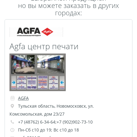
но вы можете заказать в других
Пластификация
городах:
Фотопостер
Печать на
самоклеящемся виниле
Фото на стекле и
Agfa центр печати
акриле
Печать на баннере
Фотообои
Трафареты
Печать на прозрачной
пленке
Рекламные конструкции
AGFA
Напольная графика
Тульская область
,
Новомосковск
,
ул.
Широкоформатное
Комсомольская, дом 23/27
ламинирование
+7 (48762) 6-34-64;+7 (902)902-73-10
Изготовление баннеров
Пн-Сб с10 до 19; Вс с10 до 18