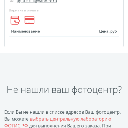
agfa2011@yandex.ru
Оформление картин
Накатка Фото на ХДФ
Варианты оплаты
Фото в алюминиевом
багете
Наименование
Цена, руб
Холст на пенокартоне
Фоторама с магнитами
Холст на ДВП
Латексная печать
Фотопечать на
пластике
Картины на досках
Не нашли ваш фотоцентр?
Фотопечать на дереве
Самоклеящийся винил
Печать выкроек
Если Вы не нашли в списке адресов Ваш фотоцентр,
Холст на конкурс
Вы можете
выбрать центральную лабораторию
ФОТИС.РФ
для выполнения Вашего заказа. При
Фотопечать больших