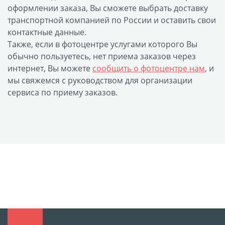
оформлении заказа, Вы сможете выбрать доставку
размеров
транспортной компанией по России и оставить свои
Портреты в стиле
контактные данные.
Картины на холсте
Также, если в фотоцентре услугами которого Вы
Печать чертежей
обычно пользуетесь, нет приема заказов через
интернет, Вы можете
сообщить о фотоцентре нам
, и
Холст настольный с
мы свяжемся с руководством для организации
мольбертом
сервиса по приему заказов.
Roll up
Фото на холсте с карт.
осн. УФ
Пресс-воллы
Флип-Флоп портрет
Фото на металле
Печать наклеек
Печать на ПВХ пластике
Фотопазл