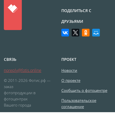
Печать на CD/DVD
Металлическая
ПОДЕЛИТЬСЯ С
пластина
ДРУЗЬЯМИ
Фото на медали
Коврик для мыши
Фото на брелках
Фото на часах
Фото на подушке
СВЯЗЬ
ПРОЕКТ
Фото на галстуке
Фото на фартуке
noreply@fotis.online
Новости
Фото на сумке
© 2011-2026 Фотис.рф —
О проекте
Фотомагниты
заказ
Сообщить о фотоцентре
Фото на тарелке
фотопродукции в
фотоцентрах
Фото на кружках
Пользовательское
Вашего города
соглашение
Фото на футболках
Фото на бейсболке