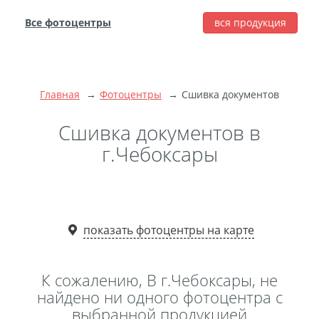
Все фотоцентры
вся продукция
города
Печать фотографий
Фотокниги
Главная
Фотоцентры
Сшивка документов
Широкоформатная
печать
Сшивка документов в
Фото на холсте с
г.Чебоксары
подрамником
Фото на пенокартоне
Модульные картины
Мультипанно
показать фотоцентры на карте
Фото на холсте без
подрамника
К сожалению, В г.Чебоксары, не
Фотоколлаж
Фотобокс
найдено ни одного фотоцентра с
выбранной продукцией
Дибонд