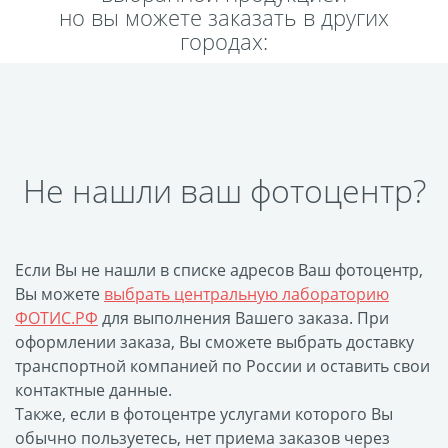
но вы можете заказать в других
Пластификация
городах:
Фотопостер
Печать на
самоклеящемся виниле
Фото на стекле и
акриле
Не нашли ваш фотоцентр?
Печать на баннере
Фотообои
Трафареты
Печать на прозрачной
Если Вы не нашли в списке адресов Ваш фотоцентр,
пленке
Вы можете
выбрать центральную лабораторию
Рекламные конструкции
ФОТИС.РФ
для выполнения Вашего заказа. При
Напольная графика
оформлении заказа, Вы сможете выбрать доставку
транспортной компанией по России и оставить свои
Широкоформатное
контактные данные.
ламинирование
Также, если в фотоцентре услугами которого Вы
Изготовление баннеров
обычно пользуетесь, нет приема заказов через