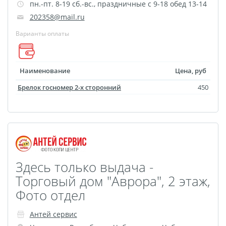
пн.-пт. 8-19 сб.-вс., праздничные с 9-18 обед 13-14
Наградные ленты
202358@mail.ru
Фоторамки
Варианты оплаты
Фотообложка для
студенческого
Фотообложка для
Наименование
Цена, руб
свидетельства
Брелок госномер 2-х сторонний
450
Фототетради и
блокноты
Портфолио
Замки с фотографией
Зажигалки
Здесь только выдача -
Украшение подвеска
Торговый дом "Аврора", 2 этаж,
Латексная печать
Фото отдел
Листовки и флаеры
Буклеты
Антей сервис