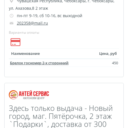
Брошюры и каталоги
Чувашская Республика
,
Чебоксары
,
г. Чебоксары,
ул. Ахазова,8 2 этаж
Меню для баров и
пн-пт 9-19, сб 10-16, вс выходной
ресторанов
202358@mail.ru
Плакаты и постеры
Варианты оплаты
Печать на баннере,
сетке
Печать на пленке,
Наименование
Цена, руб
наклейки
Брелок госномер 2-х сторонний
450
Печать на бэклите
Печать на холсте
Оформление картин
Папки
Печать подарочных
Здесь только выдача - Новый
сертификатов
город, маг. Пятёрочка, 2 этаж
Холст-Декор на
`Подарки`, доставка от 300
подрамнике