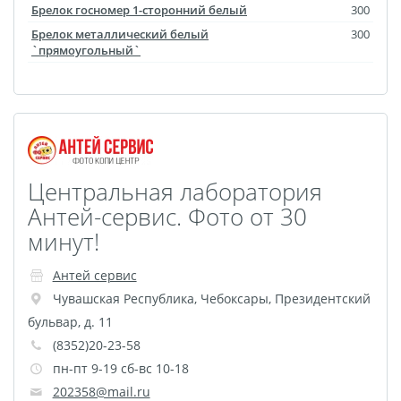
Оформление картин
Брелок госномер 1-сторонний белый
300
Накатка Фото на ХДФ
Брелок металлический белый
300
`прямоугольный`
Фото в алюминиевом
багете
Холст на пенокартоне
Фоторама с магнитами
Холст на ДВП
Центральная лаборатория
Латексная печать
Антей-сервис. Фото от 30
Фотопечать на
минут!
пластике
Картины на досках
Антей сервис
Фотопечать на дереве
Чувашская Республика
,
Чебоксары
,
Президентский
Самоклеящийся винил
бульвар, д. 11
Печать выкроек
(8352)20-23-58
Холст на конкурс
пн-пт 9-19 сб-вс 10-18
202358@mail.ru
Фотопечать больших