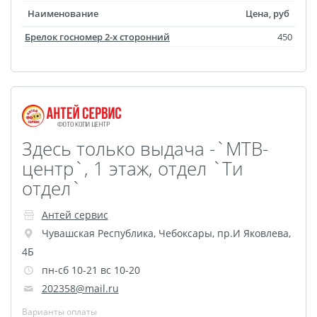
Наименование
Цена, руб
Фотошкатулка
Фотодневник
Брелок госномер 2-х сторонний
450
Оживающие
фотографии
Перекидной на
подставке
Спортивные бутылки
Здесь только выдача -`МТВ-
Мини-стелла
центр`, 1 этаж, отдел `Ти
Фото на пенокартоне в
отдел`
стиле love
Антей сервис
Фотосветильники
Чувашская Республика
,
Чебоксары
,
пр.И Яковлева,
Маска с принтом
4Б
Оживающие
пн-сб 10-21 вс 10-20
фотографии
202358@mail.ru
Оживающая футболка
Варианты оплаты