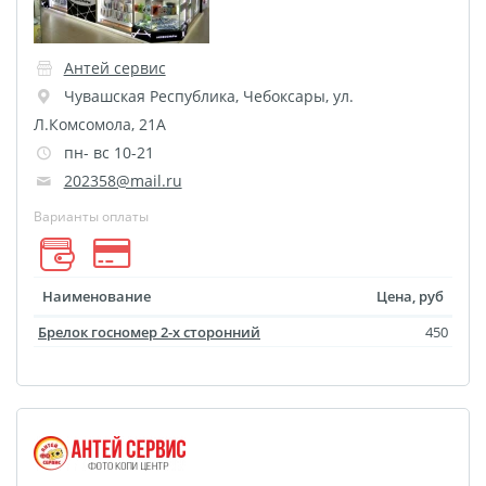
Оживающий дневник
Фото на документы
Антей сервис
онлайн
Чувашская Республика
,
Чебоксары
,
ул.
Раскраски
Л.Комсомола, 21А
Печать документов
пн- вс 10-21
202358@mail.ru
Печати, штампы и
факсимиле В РАЗ
Варианты оплаты
Печать чертежей
Круглые стикеры
Наименование
Цена, руб
Прямоугольные
Брелок госномер 2-х сторонний
450
стикеры
Фигурные стикеры
Стикерпаки
Оживающий торт
Загрузка видео для AR