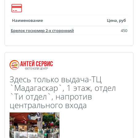
Оживающий магнит
Оживающий холст
Оживающая кружка
Наименование
Цена, руб
Оживающий брелок
Брелок госномер 2-х сторонний
450
Оживающая подушка
Оживающая детская
метрика
Оживающая открытка
Оживающий
Здесь только выдача-ТЦ
фотоколлаж
`Мадагаскар`, 1 этаж, отдел
Оживающий
`Tи отдел`, напротив
бессмертный полк
центрального входа
Оживающие грамоты
Оживающий пазл
Оживающий фотокубик
Оживающая тарелка