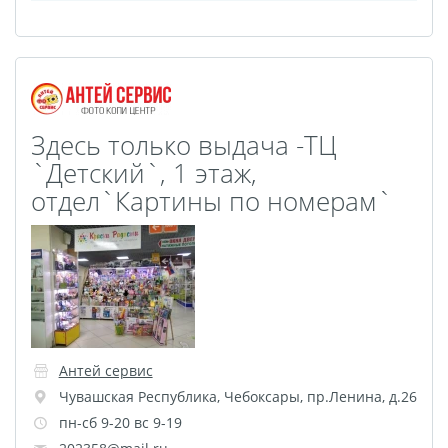
Оживающие визитки
Календарь отрывной
оживающий
Фотокнига 56
Здесь только выдача -ТЦ
Spotify Glass
`Детский`, 1 этаж,
ДЕМО ДЕМО
отдел`Картины по номерам`
Рекламные конструкции
Обложки для авто
документов
Дизайн фотокниг
Фото на носках
Таблички на дверь
Антей сервис
Сертификат
Чувашская Республика
,
Чебоксары
,
пр.Ленина, д.26
вакцинации
пн-сб 9-20 вс 9-19
Фото на толстовках