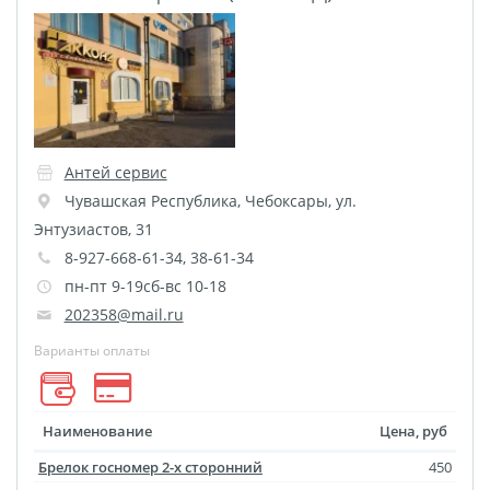
Фото на чехле телефона
Фото на значке
Фотосъемка в студии
Сланцы
Бессмертный полк
Антей сервис
Ритуальная керамика
Чувашская Республика
,
Чебоксары
,
ул.
Полотенце с именем
Энтузиастов, 31
Обложка для
8-927-668-61-34, 38-61-34
документов
пн-пт 9-19сб-вс 10-18
Брелок Госномер
202358@mail.ru
Кухонные
Варианты оплаты
принадлежности
Фото на стеклянной
Наименование
Цена, руб
рамке
Брелок госномер 2-х сторонний
450
Календарь-плакат