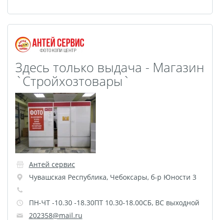
Фотоколлаж
Визитки
Календарь перекидной
Календарь настольный
домик
Календари настенные с
Здесь только выдача - Магазин
`Стройхозтовары`
блоком
Елочный шарик
(новогод. игрушки)
Календарь карманный
Письмо от Деда Мороза
Таблички на
автомобиль
Антей сервис
Номер на коляску
Чувашская Республика
,
Чебоксары
,
б-р Юности 3
Конверты
ПН-ЧТ -10.30 -18.30ПТ 10.30-18.00СБ, ВС выходной
Пластиковые карты
202358@mail.ru
Флаги