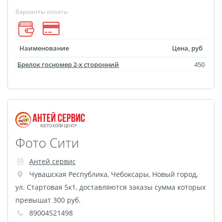
Варианты оплаты
Футляр для CD/DVD
Костеры
Зеркала
Фотокамни
Наименование
Цена, руб
Фотооткрытка
Брелок госномер 2-х сторонний
450
Грамоты и дипломы
Прикольные принты
Фотокристаллы
УФ печать на чехлах
Открытки и
Фото Сити
приглашения
Рамки и шары водяные
Антей сервис
Фотокарточки
Чувашская Республика
,
Чебоксары
,
Новый город,
Домовые таблички
ул. Стартовая 5к1, доставляются заказы сумма которых
превышат 300 руб.
Наклейки и стикеры
89004521498
Альбом брелок