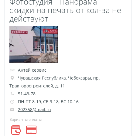
Фотостудия `Панорама`
Листовая печать
скидки на печать от кол-ва не
Плакат мечты
действуют
Фотогравировка
Табличка Instagram
Детская метрика
Валентинки
Коробки для кружек
Коробки для тарелок
Антей сервис
Коробки для футболок
Чувашская Республика
,
Чебоксары
,
пр.
Коробки для пазлов
Тракторостроителей, д. 11
Сумки подарочные
51-43-78
Фото на дереве
ПН-ПТ 8-19, СБ 9-18, ВС 10-16
Светильник с фото
202358@mail.ru
Косметичка
Варианты оплаты
Детские футболки
Этикетки на бутылку