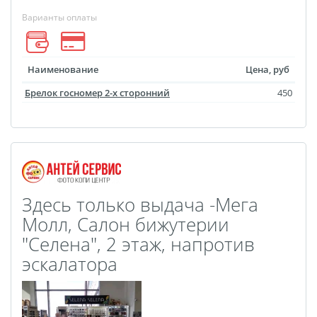
Наклейки для
Варианты оплаты
маркетплейсов
Лазерная гравировка
Подарочные
Наименование
Цена, руб
сертификаты
Брелок госномер 2-х сторонний
450
3D-стикеры
Металлические
таблички
Фотокарточки в стиле
Инстакс
Здесь только выдача -Мега
Таблички и указатели
Молл, Салон бижутерии
Пресс-воллы
Бланки
"Селена", 2 этаж, напротив
Фото на украшениях
эскалатора
Сувениры Новый год
Фотокарточки в стиле
Полароид