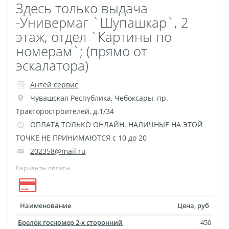
Здесь только выдача
Майки с символикой
-Универмаг `Шупашкар`, 2
Беларусь
этаж, отдел `Картины по
TEST
номерам`; (прямо от
Фото на холсте с
эскалатора)
подрамником
Картины на холсте
Антей сервис
Оживающее письмо от
Чувашская Республика
,
Чебоксары
,
пр.
деда Мороза
Тракторостроителей, д.1/34
Елочный шар с
ОПЛАТА ТОЛЬКО ОНЛАЙН. НАЛИЧНЫЕ НА ЭТОЙ
ТОЧКЕ НЕ ПРИНИМАЮТСЯ с 10 до 20
оживающей фотограф
202358@mail.ru
Оживающие
Варианты оплаты
подарочные наборы
Календарь плакат
оживающий
Наименование
Цена, руб
Календарь перекидной
Брелок госномер 2-х сторонний
450
оживающий