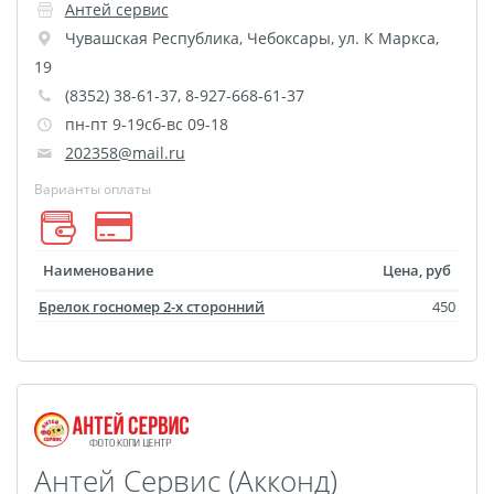
Печать на CD/DVD
Антей сервис
Чувашская Республика
,
Чебоксары
,
ул. К Маркса,
Металлическая
19
пластина
(8352) 38-61-37, 8-927-668-61-37
Фото на медали
пн-пт 9-19сб-вс 09-18
Коврик для мыши
202358@mail.ru
Фото на брелках
Варианты оплаты
Фото на часах
Фото на подушке
Фото на галстуке
Наименование
Цена, руб
Фото на фартуке
Брелок госномер 2-х сторонний
450
Фото на сумке
Фотомагниты
Фото на тарелке
Фото на кружках
Фото на футболках
Антей Сервис (Акконд)
Фото на бейсболке