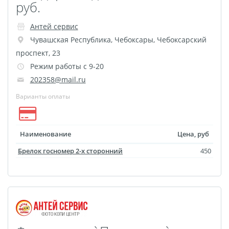
руб.
Выпускные виньетки
Рамки
Багет
Антей сервис
Портрет ветерана
Чувашская Республика
,
Чебоксары
,
Чебоксарский
проспект, 23
Бокс для карточек
Режим работы с 9-20
Инстамагнит
Трюмо
202358@mail.ru
Для животных
Варианты оплаты
Фото на медальнице
Коробки и пакеты
(упаковка)
Наименование
Цена, руб
Вышивка на бейсболке
Брелок госномер 2-х сторонний
450
Воздушные шары
Портсигар
Портмоне
Расписание уроков
Фотокубик
Печать файлов