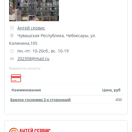
Игрушки с фото
DTF-печать
Гирлянды с фото
Антей сервис
Календарь магнитный
Чувашская Республика
,
Чебоксары
,
ул.
Термокружки
Термосы
Калинина,105
Грамоты
Дипломы
пн.-пт. 10-20сб., вс. 10-19
Благодарности
202358@mail.ru
Листовки
Флаеры
Варианты оплаты
Сертификаты
Наименование
Цена, руб
Брелок госномер 2-х сторонний
450