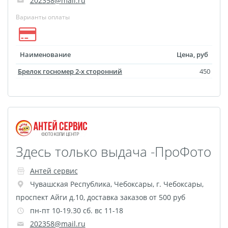
202358@mail.ru
Оживающая трек
Варианты оплаты
пластинка
Фреймы в фоторамках
Постеры с дизайном
Наименование
Цена, руб
Ламинирование
Брелок госномер 2-х сторонний
450
Фотострипы
Фотокарточки в стиле
Инстаграм
Гекса История
Календарь на холсте
Здесь только выдача -ПроФото
Новогодние мешки для
подарков
Антей сервис
Школьный дневник
Чувашская Республика
,
Чебоксары
,
г. Чебоксары,
проспект Айги д.10, доставка заказов от 500 руб
Сшивка документов
пн-пт 10-19.30 сб. вс 11-18
Бейджи
202358@mail.ru