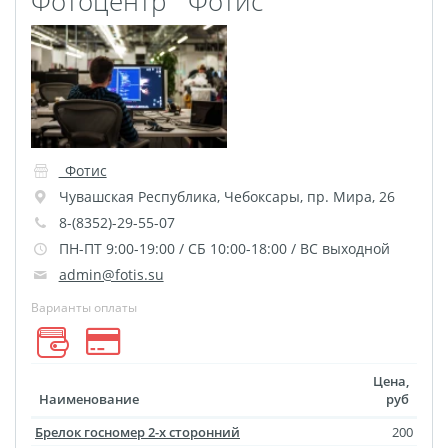
Фотоцентр `Фотис`
Пластификация
Фотопостер
Печать на
самоклеящемся виниле
Фото на стекле и
акриле
_Фотис
Печать на баннере
Чувашская Республика
,
Чебоксары
,
пр. Мира, 26
Фотообои
Трафареты
8-(8352)-29-55-07
ПН-ПТ 9:00-19:00 / СБ 10:00-18:00 / ВС выходной
Печать на прозрачной
admin@fotis.su
пленке
Варианты оплаты
Рекламные конструкции
Напольная графика
Широкоформатное
Цена,
ламинирование
Наименование
руб
Изготовление баннеров
Брелок госномер 2-х сторонний
200