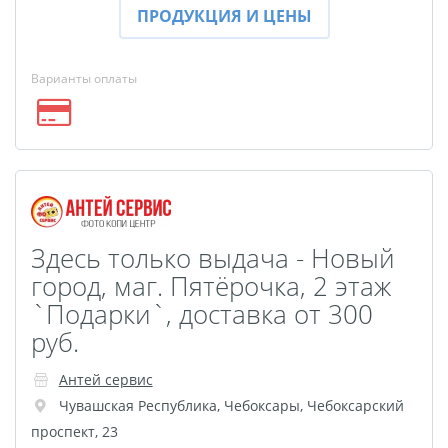
Брошюры и каталоги
ПРОДУКЦИЯ И ЦЕНЫ
Меню для баров и
ресторанов
Варианты оплаты
Плакаты и постеры
Печать на баннере,
сетке
Печать на пленке,
наклейки
Печать на бэклите
Здесь только выдача - Новый
Печать на холсте
город, маг. Пятёрочка, 2 этаж
Оформление картин
`Подарки`, доставка от 300
Папки
руб.
Печать подарочных
сертификатов
Антей сервис
Чувашская Республика
,
Чебоксары
,
Чебоксарский
Холст-Декор на
проспект, 23
подрамнике