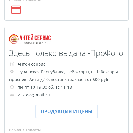
Оживающая трек
пластинка
Фреймы в фоторамках
Постеры с дизайном
Ламинирование
Фотострипы
Здесь только выдача -ПроФото
Фотокарточки в стиле
Антей сервис
Инстаграм
Чувашская Республика
,
Чебоксары
,
г. Чебоксары,
Гекса История
проспект Айги д.10, доставка заказов от 500 руб
Календарь на холсте
пн-пт 10-19.30 сб. вс 11-18
Новогодние мешки для
202358@mail.ru
подарков
Школьный дневник
ПРОДУКЦИЯ И ЦЕНЫ
Сшивка документов
Бейджи
Варианты оплаты