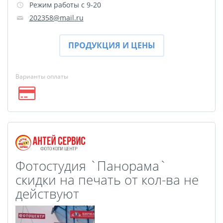
Режим работы с 9-20
Выпускные виньетки
202358@mail.ru
Рамки
Багет
Портрет ветерана
ПРОДУКЦИЯ И ЦЕНЫ
Бокс для карточек
Инстамагнит
Трюмо
Варианты оплаты
Для животных
Фото на медальнице
Коробки и пакеты
(упаковка)
Вышивка на бейсболке
Воздушные шары
Фотостудия `Панорама`
Портсигар
Портмоне
скидки на печать от кол-ва не
Расписание уроков
действуют
Фотокубик
Печать файлов