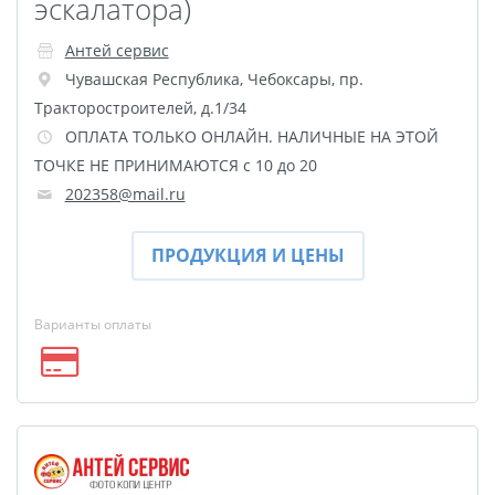
эскалатора)
Майки с символикой
Беларусь
Антей сервис
TEST
Чувашская Республика
,
Чебоксары
,
пр.
Тракторостроителей, д.1/34
Фото на холсте с
ОПЛАТА ТОЛЬКО ОНЛАЙН. НАЛИЧНЫЕ НА ЭТОЙ
подрамником
ТОЧКЕ НЕ ПРИНИМАЮТСЯ с 10 до 20
Картины на холсте
202358@mail.ru
Оживающее письмо от
деда Мороза
ПРОДУКЦИЯ И ЦЕНЫ
Елочный шар с
оживающей фотограф
Варианты оплаты
Оживающие
подарочные наборы
Календарь плакат
оживающий
Календарь перекидной
оживающий