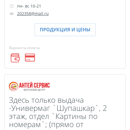
пн- вс 10-21
Оживающий дневник
202358@mail.ru
Фото на документы
онлайн
ПРОДУКЦИЯ И ЦЕНЫ
Раскраски
Печать документов
Варианты оплаты
Печати, штампы и
факсимиле В РАЗ
Печать чертежей
Круглые стикеры
Прямоугольные
стикеры
Здесь только выдача
Фигурные стикеры
-Универмаг `Шупашкар`, 2
Стикерпаки
этаж, отдел `Картины по
Оживающий торт
номерам`; (прямо от
Загрузка видео для AR