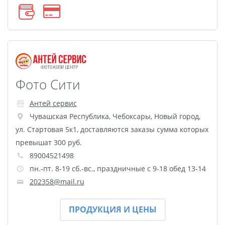
Футляр для CD/DVD
Костеры
Зеркала
Фотокамни
Фотооткрытка
Грамоты и дипломы
Фото Сити
Прикольные принты
Фотокристаллы
Антей сервис
УФ печать на чехлах
Чувашская Республика
,
Чебоксары
,
Новый город,
ул. Стартовая 5к1, доставляются заказы сумма которых
Открытки и
превышат 300 руб.
приглашения
89004521498
Рамки и шары водяные
пн.-пт. 8-19 сб.-вс., праздничные с 9-18 обед 13-14
Фотокарточки
202358@mail.ru
Домовые таблички
Наклейки и стикеры
ПРОДУКЦИЯ И ЦЕНЫ
Альбом брелок