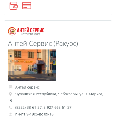
размеров
Портреты в стиле
Картины на холсте
Печать чертежей
Холст настольный с
Антей Сервис (Ракурс)
мольбертом
Roll up
Фото на холсте с карт.
осн. УФ
Пресс-воллы
Флип-Флоп портрет
Антей сервис
Фото на металле
Чувашская Республика
,
Чебоксары
,
ул. К Маркса,
Печать наклеек
19
Печать на ПВХ пластике
(8352) 38-61-37, 8-927-668-61-37
Фотопазл
пн-пт 9-19сб-вс 09-18