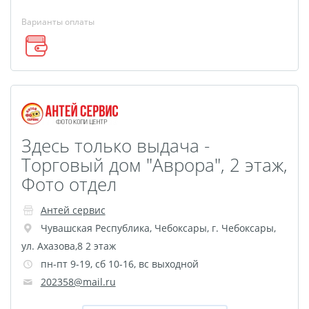
Наградные ленты
Варианты оплаты
Фоторамки
Фотообложка для
студенческого
Фотообложка для
свидетельства
Фототетради и
Здесь только выдача -
блокноты
Торговый дом "Аврора", 2 этаж,
Портфолио
Фото отдел
Замки с фотографией
Зажигалки
Антей сервис
Чувашская Республика
,
Чебоксары
,
г. Чебоксары,
Украшение подвеска
ул. Ахазова,8 2 этаж
Латексная печать
пн-пт 9-19, сб 10-16, вс выходной
Листовки и флаеры
202358@mail.ru
Буклеты