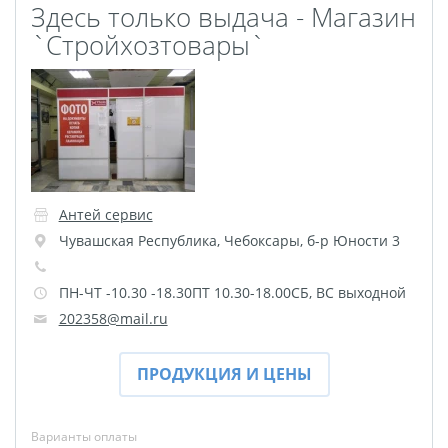
Здесь только выдача - Магазин
Фотоколлаж
Визитки
`Стройхозтовары`
Календарь перекидной
Календарь настольный
домик
Календари настенные с
блоком
Елочный шарик
(новогод. игрушки)
Антей сервис
Чувашская Республика
,
Чебоксары
,
б-р Юности 3
Календарь карманный
Письмо от Деда Мороза
ПН-ЧТ -10.30 -18.30ПТ 10.30-18.00СБ, ВС выходной
Таблички на
202358@mail.ru
автомобиль
Номер на коляску
ПРОДУКЦИЯ И ЦЕНЫ
Конверты
Пластиковые карты
Варианты оплаты
Флаги