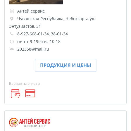
Фото на чехле телефона
Антей сервис
Фото на значке
Чувашская Республика
,
Чебоксары
,
ул.
Фотосъемка в студии
Энтузиастов, 31
Сланцы
8-927-668-61-34, 38-61-34
Бессмертный полк
пн-пт 9-19сб-вс 10-18
202358@mail.ru
Ритуальная керамика
Полотенце с именем
ПРОДУКЦИЯ И ЦЕНЫ
Обложка для
документов
Брелок Госномер
Варианты оплаты
Кухонные
принадлежности
Фото на стеклянной
рамке
Календарь-плакат