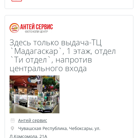
Оживающий магнит
Оживающий холст
Оживающая кружка
Оживающий брелок
Оживающая подушка
Здесь только выдача-ТЦ
Оживающая детская
`Мадагаскар`, 1 этаж, отдел
метрика
`Tи отдел`, напротив
Оживающая открытка
центрального входа
Оживающий
фотоколлаж
Оживающий
бессмертный полк
Оживающие грамоты
Оживающий пазл
Антей сервис
Оживающий фотокубик
Чувашская Республика
,
Чебоксары
,
ул.
Л.Комсомола, 21А
Оживающая тарелка