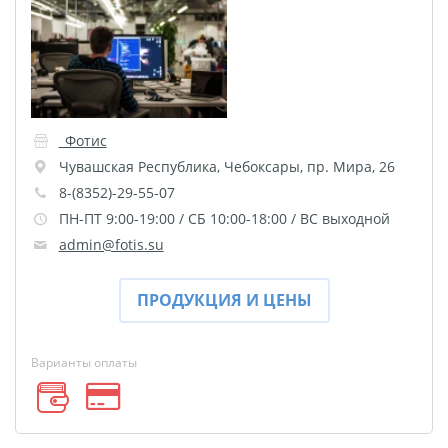
Пластификация
Фотопостер
Печать на
самоклеящемся виниле
Фото на стекле и
_Фотис
акриле
Чувашская Республика
,
Чебоксары
,
пр. Мира, 26
Печать на баннере
8-(8352)-29-55-07
ПН-ПТ 9:00-19:00 / СБ 10:00-18:00 / ВС выходной
Фотообои
Трафареты
admin@fotis.su
Печать на прозрачной
пленке
ПРОДУКЦИЯ И ЦЕНЫ
Рекламные конструкции
Напольная графика
Варианты оплаты
Широкоформатное
ламинирование
Изготовление баннеров