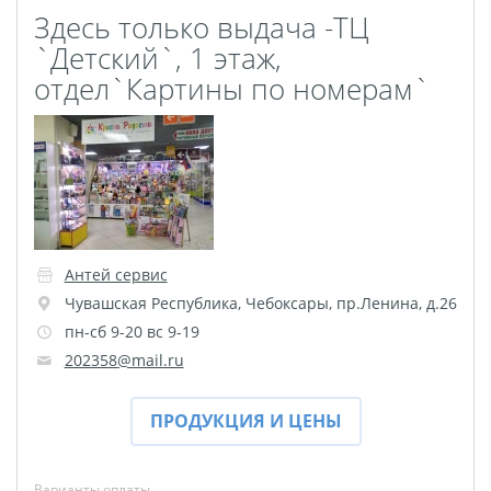
Здесь только выдача -ТЦ
Оживающие визитки
`Детский`, 1 этаж,
Календарь отрывной
отдел`Картины по номерам`
оживающий
Фотокнига 56
Spotify Glass
ДЕМО ДЕМО
Рекламные конструкции
Обложки для авто
Антей сервис
документов
Чувашская Республика
,
Чебоксары
,
пр.Ленина, д.26
Дизайн фотокниг
пн-сб 9-20 вс 9-19
Фото на носках
202358@mail.ru
Таблички на дверь
Сертификат
ПРОДУКЦИЯ И ЦЕНЫ
вакцинации
Фото на толстовках
Варианты оплаты