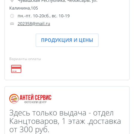
Чувашская Республика
,
Чебоксары
,
ул.
Игрушки с фото
Калинина,105
DTF-печать
пн.-пт. 10-20сб., вс. 10-19
Гирлянды с фото
202358@mail.ru
Календарь магнитный
Термокружки
ПРОДУКЦИЯ И ЦЕНЫ
Термосы
Грамоты
Дипломы
Благодарности
Варианты оплаты
Листовки
Флаеры
Сертификаты
Здесь только выдача - отдел
Канцтоваров, 1 этаж .доставка
от 300 руб.