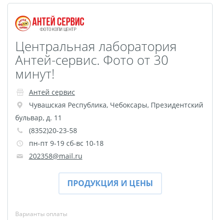
Оформление картин
Накатка Фото на ХДФ
Фото в алюминиевом
Центральная лаборатория
багете
Антей-сервис. Фото от 30
Холст на пенокартоне
минут!
Фоторама с магнитами
Холст на ДВП
Антей сервис
Латексная печать
Чувашская Республика
,
Чебоксары
,
Президентский
Фотопечать на
бульвар, д. 11
(8352)20-23-58
пластике
пн-пт 9-19 сб-вс 10-18
Картины на досках
202358@mail.ru
Фотопечать на дереве
Самоклеящийся винил
ПРОДУКЦИЯ И ЦЕНЫ
Печать выкроек
Холст на конкурс
Варианты оплаты
Фотопечать больших