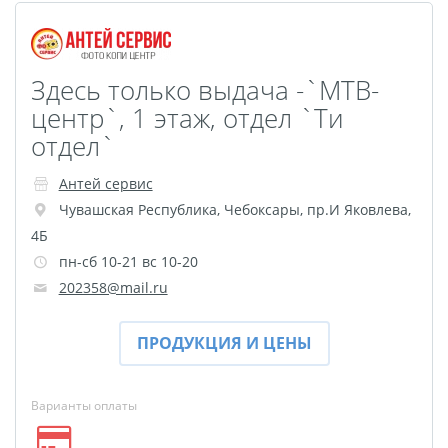
Фотошкатулка
Фотодневник
Оживающие
Здесь только выдача -`МТВ-
фотографии
центр`, 1 этаж, отдел `Ти
Перекидной на
отдел`
подставке
Антей сервис
Спортивные бутылки
Чувашская Республика
,
Чебоксары
,
пр.И Яковлева,
Мини-стелла
4Б
Фото на пенокартоне в
пн-сб 10-21 вс 10-20
стиле love
202358@mail.ru
Фотосветильники
Маска с принтом
ПРОДУКЦИЯ И ЦЕНЫ
Оживающие
фотографии
Варианты оплаты
Оживающая футболка