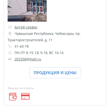
Листовая печать
Плакат мечты
Фотогравировка
Табличка Instagram
Антей сервис
Детская метрика
Чувашская Республика
,
Чебоксары
,
пр.
Валентинки
Тракторостроителей, д. 11
Коробки для кружек
51-43-78
Коробки для тарелок
ПН-ПТ 8-19, СБ 9-18, ВС 10-16
Коробки для футболок
202358@mail.ru
Коробки для пазлов
Сумки подарочные
ПРОДУКЦИЯ И ЦЕНЫ
Фото на дереве
Светильник с фото
Варианты оплаты
Косметичка
Детские футболки
Этикетки на бутылку