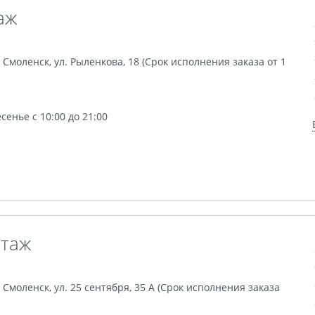
Фигурные стикеры
Стикерпаки
Оживающий торт
З
аж
а холсте с подрамником
Картины на холсте
шар с оживающей фотограф
Оживающие подарочные набо
,
Смоленск
,
ул. Рыленкова, 18 (Срок исполнения заказа от 1
екидной оживающий
Оживающие визитки
Календарь 
Рекламные конструкции
Обложки для авто документов
икат вакцинации
Фото на толстовках
Оживающая трек 
енье с 10:00 до 21:00
Ламинирование
Фотострипы
Фотокарточки в стиле И
дние мешки для подарков
Школьный дневник
Сшивка 
рная гравировка
Подарочные сертификаты
3D-стикеры
е Инстакс
Таблички и указатели
Пресс-воллы
Блан
Фотокарточки в стиле Полароид
Игрушки с фото
DTF-пе
рмокружки
Термосы
Грамоты
Дипломы
Благод
этаж
,
Смоленск
,
ул. 25 сентября, 35 А (Срок исполнения заказа