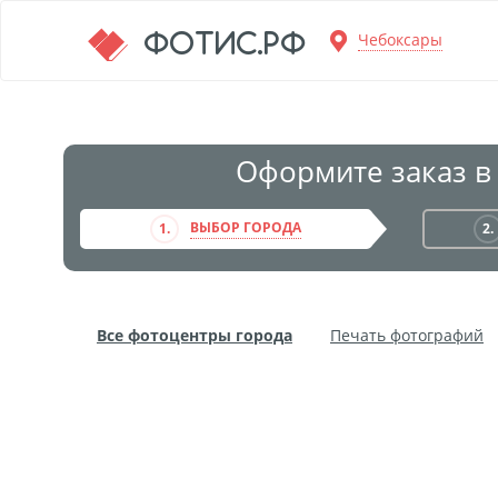
Перейти к основной информации
ФОТИС.РФ
Чебоксары
Оформите заказ в
ВЫБОР ГОРОДА
1.
2.
Все фотоцентры города
Печать фотографий
Фото на пенокартоне
Модульные картины
Дибонд
Пластификация
Фотопостер
Пе
Фотообои
Трафареты
Печать на прозрачн
Широкоформатное ламинирование
Изготовле
Фото в алюминиевом багете
Холст на пенокар