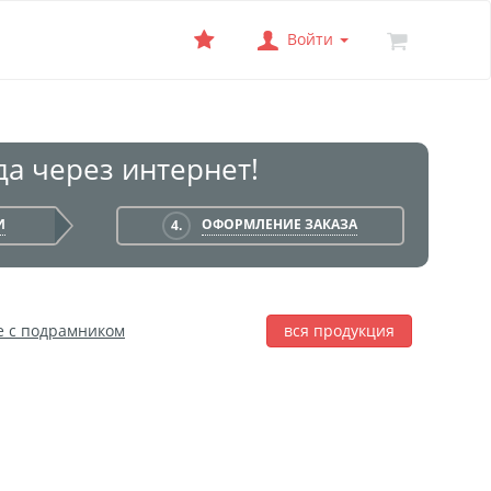
Войти
а через интернет!
И
ОФОРМЛЕНИЕ ЗАКАЗА
4.
е с подрамником
вся продукция
лаж
Фотобокс
Печать на баннере
я печать