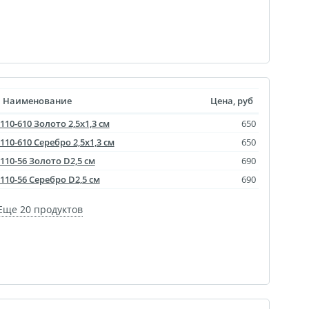
уклеты
Портрет ветерана
(упаковка)
Наименование
Цена, руб
Печать файлов
110-610 Золото 2,5х1,3 см
650
инки
110-610 Серебро 2,5х1,3 см
650
очные
110-56 Золото D2,5 см
690
атулка
110-56 Серебро D2,5 см
690
ла
Еще 20 продуктов
ивающая футболка
ушка
й полк
 дневник
ать чертежей