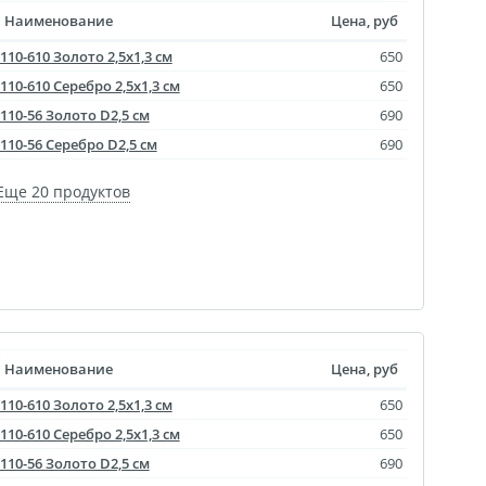
агрузка видео для AR
Наименование
Цена, руб
110-610 Золото 2,5х1,3 см
650
ры
110-610 Серебро 2,5х1,3 см
650
отрывной оживающий
110-56 Золото D2,5 см
690
Дизайн фотокниг
110-56 Серебро D2,5 см
690
пластинка
нстаграм
Еще 20 продуктов
документов
ки
чать
арности
Листовки
Наименование
Цена, руб
110-610 Золото 2,5х1,3 см
650
110-610 Серебро 2,5х1,3 см
650
110-56 Золото D2,5 см
690