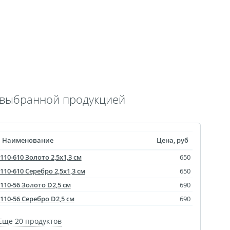
 выкроек
тежей
ртрет
ическая пластина
лстуке
лках
с выбранной продукцией
смертный полк
ринадлежности
Наименование
Цена, руб
ендарь карманный
110-610 Золото 2,5х1,3 см
650
Флаги
110-610 Серебро 2,5х1,3 см
650
ольные принты
110-56 Золото D2,5 см
690
чки
110-56 Серебро D2,5 см
690
Еще 20 продуктов