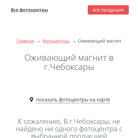
Все фотоцентры
вся продукция
города
Печать фотографий
Фотокниги
Главная
Фотоцентры
Оживающий магнит
Широкоформатная
печать
Оживающий магнит в
Фото на холсте с
г.Чебоксары
подрамником
Фото на пенокартоне
Модульные картины
Мультипанно
показать фотоцентры на карте
Фото на холсте без
подрамника
К сожалению, В г.Чебоксары, не
Фотоколлаж
Фотобокс
найдено ни одного фотоцентра с
выбранной продукцией
Дибонд