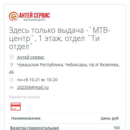
Оживающий дневник
Фото на документы
онлайн
Здесь только выдача -`МТВ-
Раскраски
центр`, 1 этаж, отдел `Ти
Печать документов
отдел`
Печати, штампы и
Антей сервис
факсимиле В РАЗ
Чувашская Республика
,
Чебоксары
,
пр.И Яковлева,
Печать чертежей
4Б
Круглые стикеры
пн-сб 10-21 вс 10-20
Прямоугольные
202358@mail.ru
стикеры
Варианты оплаты
Фигурные стикеры
Стикерпаки
Оживающий торт
Наименование
Цена, руб
Загрузка видео для AR
Визитка горизонтальная
500