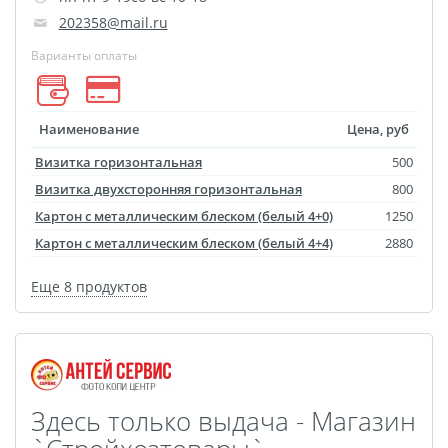
Фотоколлаж
Визитки
202358@mail.ru
Календарь перекидной
Варианты оплаты
Календарь настольный
домик
Календари настенные с
Наименование
Цена, руб
блоком
Визитка горизонтальная
500
Елочный шарик
Визитка двухсторонняя горизонтальная
800
(новогод. игрушки)
Картон с металлическим блеском (белый 4+0)
1250
Календарь карманный
Картон с металлическим блеском (белый 4+4)
2880
Письмо от Деда Мороза
Еще 8 продуктов
Таблички на
автомобиль
Номер на коляску
Конверты
Здесь только выдача - Магазин
Пластиковые карты
Флаги