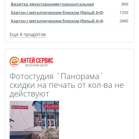
Визитка двухсторонняя горизонтальная
800
Фотошкатулка
Картон с металлическим блеском (белый 4+0)
1250
Фотодневник
Картон с металлическим блеском (белый 4+4)
2880
Оживающие
фотографии
Еще 8 продуктов
Перекидной на
подставке
Спортивные бутылки
Мини-стелла
Фотостудия `Панорама`
Фото на пенокартоне в
скидки на печать от кол-ва не
стиле love
действуют
Фотосветильники
Маска с принтом
Оживающие
фотографии
Оживающая футболка