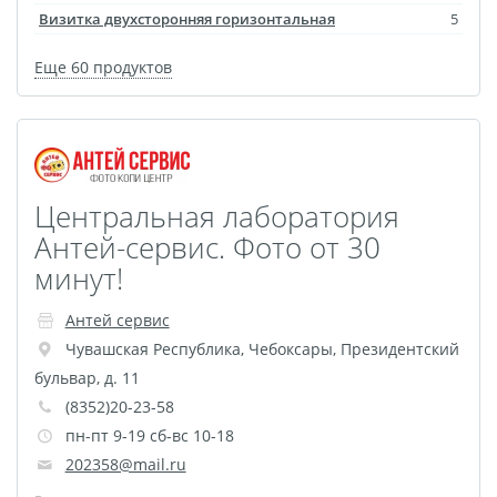
Оформление картин
Визитка двухсторонняя горизонтальная
5
Накатка Фото на ХДФ
Еще 60 продуктов
Фото в алюминиевом
багете
Холст на пенокартоне
Фоторама с магнитами
Холст на ДВП
Центральная лаборатория
Латексная печать
Антей-сервис. Фото от 30
Фотопечать на
минут!
пластике
Антей сервис
Картины на досках
Чувашская Республика
,
Чебоксары
,
Президентский
Фотопечать на дереве
бульвар, д. 11
Самоклеящийся винил
(8352)20-23-58
Печать выкроек
пн-пт 9-19 сб-вс 10-18
Холст на конкурс
202358@mail.ru
Фотопечать больших