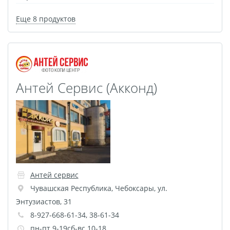
Фото на чехле телефона
Еще 8 продуктов
Фото на значке
Фотосъемка в студии
Сланцы
Бессмертный полк
Антей Сервис (Акконд)
Ритуальная керамика
Полотенце с именем
Обложка для
документов
Брелок Госномер
Кухонные
Антей сервис
принадлежности
Чувашская Республика
,
Чебоксары
,
ул.
Фото на стеклянной
Энтузиастов, 31
рамке
8-927-668-61-34, 38-61-34
Календарь-плакат
пн-пт 9-19сб-вс 10-18