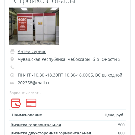
`Стройхозтовары`
Футляр для CD/DVD
Костеры
Зеркала
Фотокамни
Фотооткрытка
Грамоты и дипломы
Антей сервис
Прикольные принты
Чувашская Республика
,
Чебоксары
,
б-р Юности 3
Фотокристаллы
УФ печать на чехлах
ПН-ЧТ -10.30 -18.30ПТ 10.30-18.00СБ, ВС выходной
Открытки и
202358@mail.ru
приглашения
Варианты оплаты
Рамки и шары водяные
Фотокарточки
Домовые таблички
Наименование
Цена, руб
Наклейки и стикеры
Визитка горизонтальная
500
Альбом брелок
Визитка двухсторонняя горизонтальная
800