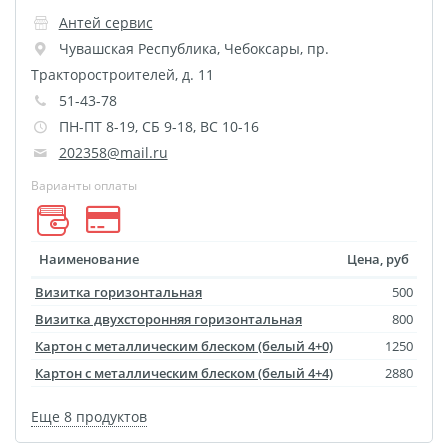
Оживающий магнит
Антей сервис
Оживающий холст
Чувашская Республика
,
Чебоксары
,
пр.
Оживающая кружка
Тракторостроителей, д. 11
Оживающий брелок
51-43-78
Оживающая подушка
ПН-ПТ 8-19, СБ 9-18, ВС 10-16
Оживающая детская
202358@mail.ru
метрика
Варианты оплаты
Оживающая открытка
Оживающий
Наименование
Цена, руб
фотоколлаж
Визитка горизонтальная
500
Оживающий
Визитка двухсторонняя горизонтальная
800
бессмертный полк
Картон с металлическим блеском (белый 4+0)
1250
Оживающие грамоты
Картон с металлическим блеском (белый 4+4)
2880
Оживающий пазл
Оживающий фотокубик
Еще 8 продуктов
Оживающая тарелка