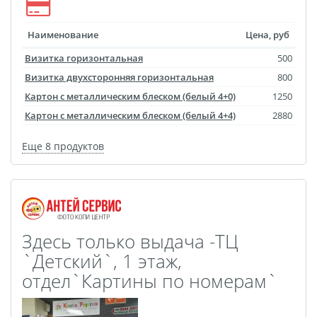
Наклейки для
маркетплейсов
Наименование
Цена, руб
Лазерная гравировка
Визитка горизонтальная
500
Подарочные
Визитка двухсторонняя горизонтальная
800
сертификаты
Картон с металлическим блеском (белый 4+0)
1250
3D-стикеры
Картон с металлическим блеском (белый 4+4)
2880
Металлические
таблички
Еще 8 продуктов
Фотокарточки в стиле
Инстакс
Таблички и указатели
Пресс-воллы
Бланки
Здесь только выдача -ТЦ
Фото на украшениях
`Детский`, 1 этаж,
Сувениры Новый год
отдел`Картины по номерам`
Фотокарточки в стиле
Полароид