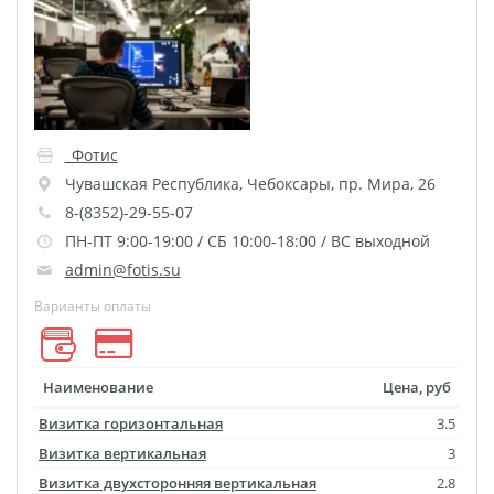
Пластификация
Фотопостер
Печать на
самоклеящемся виниле
Фото на стекле и
_Фотис
акриле
Чувашская Республика
,
Чебоксары
,
пр. Мира, 26
Печать на баннере
8-(8352)-29-55-07
ПН-ПТ 9:00-19:00 / СБ 10:00-18:00 / ВС выходной
Фотообои
Трафареты
admin@fotis.su
Печать на прозрачной
Варианты оплаты
пленке
Рекламные конструкции
Напольная графика
Наименование
Цена, руб
Широкоформатное
Визитка горизонтальная
3.5
ламинирование
Визитка вертикальная
3
Изготовление баннеров
Визитка двухсторонняя вертикальная
2.8