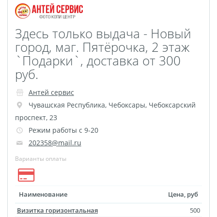
Листовая печать
Плакат мечты
Здесь только выдача - Новый
Фотогравировка
город, маг. Пятёрочка, 2 этаж
Табличка Instagram
`Подарки`, доставка от 300
Детская метрика
руб.
Валентинки
Коробки для кружек
Антей сервис
Коробки для тарелок
Чувашская Республика
,
Чебоксары
,
Чебоксарский
Коробки для футболок
проспект, 23
Коробки для пазлов
Режим работы с 9-20
Сумки подарочные
202358@mail.ru
Фото на дереве
Варианты оплаты
Светильник с фото
Косметичка
Наименование
Цена, руб
Детские футболки
Визитка горизонтальная
500
Этикетки на бутылку