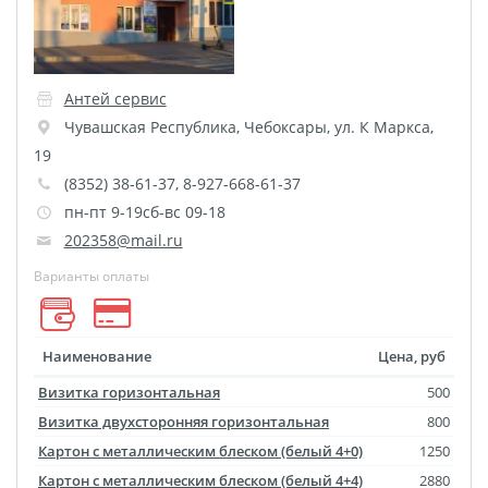
Печать на CD/DVD
Металлическая
пластина
Антей сервис
Фото на медали
Чувашская Республика
,
Чебоксары
,
ул. К Маркса,
Коврик для мыши
19
Фото на брелках
(8352) 38-61-37, 8-927-668-61-37
Фото на часах
пн-пт 9-19сб-вс 09-18
Фото на подушке
202358@mail.ru
Фото на галстуке
Варианты оплаты
Фото на фартуке
Фото на сумке
Фотомагниты
Наименование
Цена, руб
Фото на тарелке
Визитка горизонтальная
500
Фото на кружках
Визитка двухсторонняя горизонтальная
800
Фото на футболках
Картон с металлическим блеском (белый 4+0)
1250
Картон с металлическим блеском (белый 4+4)
2880
Фото на бейсболке