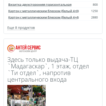
Майки с символикой
Визитка двухсторонняя горизонтальная
800
Беларусь
Картон с металлическим блеском (белый 4+0)
1250
TEST
Картон с металлическим блеском (белый 4+4)
2880
Фото на холсте с
Еще 8 продуктов
подрамником
Картины на холсте
Оживающее письмо от
деда Мороза
Здесь только выдача-ТЦ
Елочный шар с
`Мадагаскар`, 1 этаж, отдел
оживающей фотограф
`Tи отдел`, напротив
Оживающие
центрального входа
подарочные наборы
Календарь плакат
оживающий
Календарь перекидной
оживающий