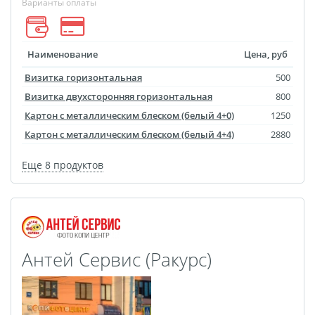
Варианты оплаты
размеров
Портреты в стиле
Наименование
Цена, руб
Картины на холсте
Печать чертежей
Визитка горизонтальная
500
Холст настольный с
Визитка двухсторонняя горизонтальная
800
Картон с металлическим блеском (белый 4+0)
1250
мольбертом
Картон с металлическим блеском (белый 4+4)
2880
Roll up
Фото на холсте с карт.
Еще 8 продуктов
осн. УФ
Пресс-воллы
Флип-Флоп портрет
Фото на металле
Антей Сервис (Ракурс)
Печать наклеек
Печать на ПВХ пластике
Фотопазл