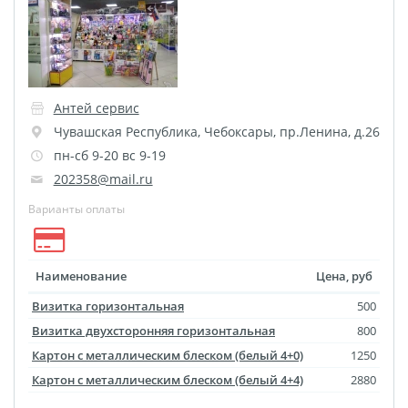
Игрушки с фото
DTF-печать
Гирлянды с фото
Календарь магнитный
Антей сервис
Термокружки
Термосы
Чувашская Республика
,
Чебоксары
,
пр.Ленина, д.26
Грамоты
Дипломы
пн-сб 9-20 вс 9-19
Благодарности
202358@mail.ru
Листовки
Флаеры
Варианты оплаты
Сертификаты
Наименование
Цена, руб
Визитка горизонтальная
500
Визитка двухсторонняя горизонтальная
800
Картон с металлическим блеском (белый 4+0)
1250
Картон с металлическим блеском (белый 4+4)
2880