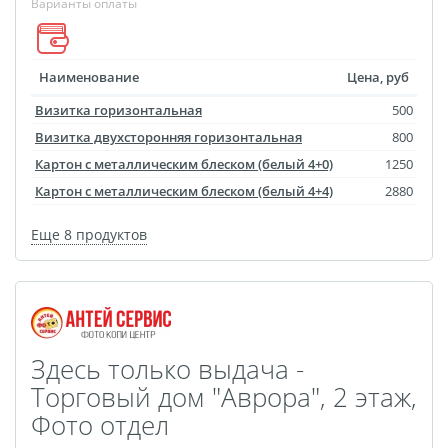
Брошюры и каталоги
Варианты оплаты
Меню для баров и
ресторанов
Наименование
Цена, руб
Плакаты и постеры
Визитка горизонтальная
500
Печать на баннере,
Визитка двухсторонняя горизонтальная
800
сетке
Картон с металлическим блеском (белый 4+0)
1250
Печать на пленке,
Картон с металлическим блеском (белый 4+4)
2880
наклейки
Печать на бэклите
Еще 8 продуктов
Печать на холсте
Оформление картин
Папки
Печать подарочных
Здесь только выдача -
сертификатов
Торговый дом "Аврора", 2 этаж,
Холст-Декор на
Фото отдел
подрамнике