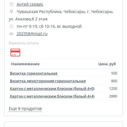
Антей сервис
Выпускные виньетки
Чувашская Республика
,
Чебоксары
,
г. Чебоксары,
Рамки
Багет
ул. Ахазова,8 2 этаж
Портрет ветерана
пн-пт 9-19, сб 10-16, вс выходной
Бокс для карточек
202358@mail.ru
Инстамагнит
Трюмо
Варианты оплаты
Для животных
Фото на медальнице
Коробки и пакеты
Наименование
Цена, руб
(упаковка)
Визитка горизонтальная
500
Вышивка на бейсболке
Визитка двухсторонняя горизонтальная
800
Воздушные шары
Картон с металлическим блеском (белый 4+0)
1250
Портсигар
Портмоне
Картон с металлическим блеском (белый 4+4)
2880
Расписание уроков
Еще 8 продуктов
Фотокубик
Печать файлов