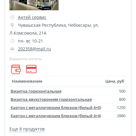
Оживающие визитки
Календарь отрывной
Антей сервис
Чувашская Республика
,
Чебоксары
,
ул.
оживающий
Л.Комсомола, 21А
Фотокнига 56
пн- вс 10-21
Spotify Glass
202358@mail.ru
ДЕМО ДЕМО
Варианты оплаты
Рекламные конструкции
Обложки для авто
документов
Наименование
Цена, руб
Дизайн фотокниг
Визитка горизонтальная
500
Фото на носках
Визитка двухсторонняя горизонтальная
800
Таблички на дверь
Картон с металлическим блеском (белый 4+0)
1250
Сертификат
Картон с металлическим блеском (белый 4+4)
2880
вакцинации
Еще 8 продуктов
Фото на толстовках