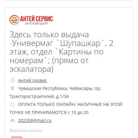
Оживающая трек
пластинка
Фреймы в фоторамках
Постеры с дизайном
Здесь только выдача
Ламинирование
-Универмаг `Шупашкар`, 2
этаж, отдел `Картины по
Фотострипы
номерам`; (прямо от
Фотокарточки в стиле
эскалатора)
Инстаграм
Гекса История
Антей сервис
Календарь на холсте
Чувашская Республика
,
Чебоксары
,
пр.
Новогодние мешки для
Тракторостроителей, д.1/34
подарков
ОПЛАТА ТОЛЬКО ОНЛАЙН. НАЛИЧНЫЕ НА ЭТОЙ
Школьный дневник
ТОЧКЕ НЕ ПРИНИМАЮТСЯ с 10 до 20
Сшивка документов
202358@mail.ru
Бейджи
Варианты оплаты