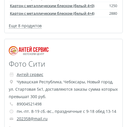
Наградные ленты
Картон с металлическим блеском (белый 4+0)
1250
Фоторамки
Картон с металлическим блеском (белый 4+4)
2880
Фотообложка для
Еще 8 продуктов
студенческого
Фотообложка для
свидетельства
Фототетради и
Фото Сити
блокноты
Портфолио
Антей сервис
Замки с фотографией
Чувашская Республика
,
Чебоксары
,
Новый город,
Зажигалки
ул. Стартовая 5к1, доставляются заказы сумма которых
Украшение подвеска
превышат 300 руб.
Латексная печать
89004521498
Листовки и флаеры
пн.-пт. 8-19 сб.-вс., праздничные с 9-18 обед 13-14
202358@mail.ru
Буклеты