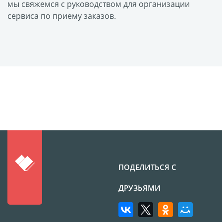
Оформление картин
мы свяжемся с руководством для организации
сервиса по приему заказов.
Накатка Фото на ХДФ
Фото в алюминиевом
багете
Холст на пенокартоне
Фоторама с магнитами
Холст на ДВП
Латексная печать
Фотопечать на
пластике
Картины на досках
Фотопечать на дереве
ПОДЕЛИТЬСЯ С
Самоклеящийся винил
ДРУЗЬЯМИ
Печать выкроек
Холст на конкурс
Фотопечать больших