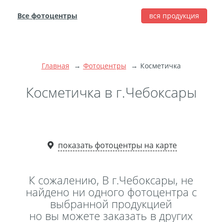
Все фотоцентры
вся продукция
города
Печать фотографий
Фотокниги
Главная
Фотоцентры
Косметичка
Широкоформатная
печать
Косметичка в г.Чебоксары
Фото на холсте с
подрамником
Фото на пенокартоне
показать фотоцентры на карте
Модульные картины
Мультипанно
Фото на холсте без
К сожалению, В г.Чебоксары, не
подрамника
найдено ни одного фотоцентра с
выбранной продукцией
Фотоколлаж
Фотобокс
но вы можете заказать в других
Дибонд