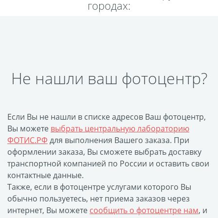
городах:
Пластификация
Фотопостер
Печать на
самоклеящемся виниле
Фото на стекле и
Не нашли ваш фотоцентр?
акриле
Печать на баннере
Фотообои
Трафареты
Если Вы не нашли в списке адресов Ваш фотоцентр,
Печать на прозрачной
Вы можете
выбрать центральную лабораторию
пленке
ФОТИС.РФ
для выполнения Вашего заказа. При
Рекламные конструкции
оформлении заказа, Вы сможете выбрать доставку
транспортной компанией по России и оставить свои
Напольная графика
контактные данные.
Широкоформатное
Также, если в фотоцентре услугами которого Вы
ламинирование
обычно пользуетесь, нет приема заказов через
Изготовление баннеров
интернет, Вы можете
сообщить о фотоцентре нам
, и